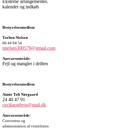
Eksterne arrangementer,
kalender og indkøb
Bestyrelsesmedlem
Torben Nielsen
66 44 94 54
tnielsen300579@gmail.com
Ansvarsområde:
Fejl og mangler i driften
Bestyrelsesmedlem
Annie Toft Nørgaard
24 40 47 91
ceciliaogfreja@mail.dk
Ansvarsområde:
Conventus og
administration af ventelisten