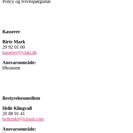
Policy og tvivlsspørgsmål
Kasserer
Birte Mark
29 92 01 00
kasserer@viski.dk
Ansvarsområde:
Økonomi
Bestyrelsesmedlem
Helle Klingvall
20 88 91 41
hellemkl@icloud.com
Ansvarsområde: