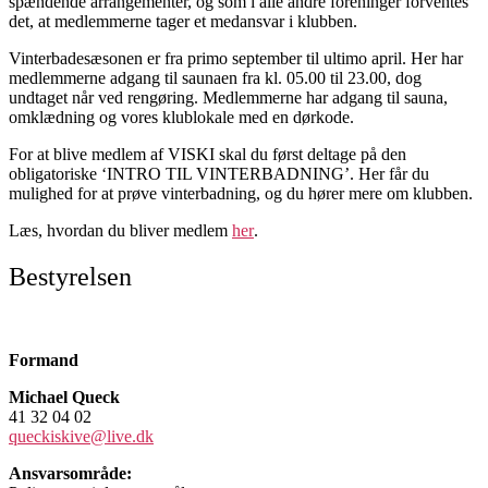
spændende arrangemen
ter, og som i alle andre foreninger forventes
det, at medlemmerne tager et
medansvar i klubben.
Vinterbadesæsonen er fra primo
september til ultimo april. Her har
medlemmerne adgang til
saunaen fra kl. 05.00 til 23.00, dog
undtaget når ved rengøring. Medlemmerne har adgang
til sauna,
omklædning og vores klublokale med en dørkode
.
For at blive medlem af VISKI skal
du først deltage på den
obligatoriske
‘INTRO TIL VINTERBADNING’. Her får du
mulighed for at prøve vinterbadning, og du hører mere om klubben.
Læs, hvordan du bliver medlem
her
.
Bestyrelsen
Formand
Michael Queck
41 32 04 02
queckiskive@live.dk
Ansvarsområde: