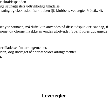
e skraldespanden.
rige saunagæsters udtrykkelige tilladelse.
isning og eksklusion fra klubben (jf. klubbens vedtægter § 6 stk. 4).
enytte saunaen, må dufte kun anvendes på disse tidspunkter: søndag, tir
nene, og olierne må ikke anvendes ufortyndet. Spørg vores uddannede gu
rtilladelse ifm. arrangementer.
den, dog undtaget når der afholdes arrangementer.
n.
Leveregler