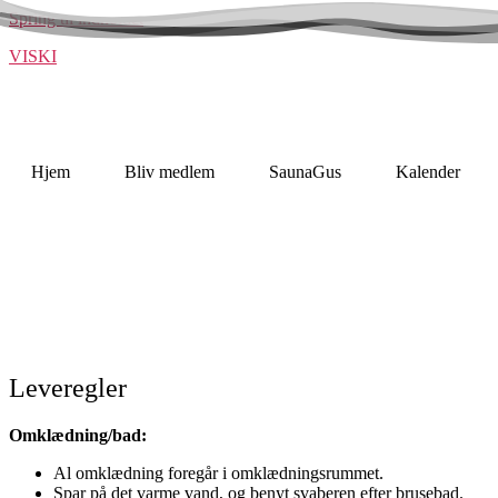
Spring til indholdet
VISKI
Hjem
Bliv medlem
SaunaGus
Kalender
Leveregler
Omklædning/bad:
Al omklædning foregår i omklædningsrummet.
Spar på det varme vand, og benyt svaberen efter brusebad.