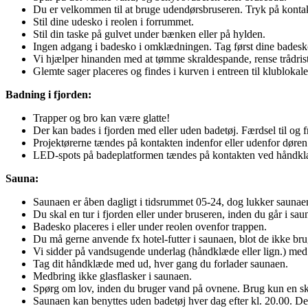
Du er velkommen til at bruge udendørsbruseren. Tryk på kontakte
Stil dine udesko i reolen i forrummet.
Stil din taske på gulvet under bænken eller på hylden.
Ingen adgang i badesko i omklædningen. Tag først dine badesko 
Vi hjælper hinanden med at tømme skraldespande, rense trådriste
Glemte sager placeres og findes i kurven i entreen til klublokale
Badning i fjorden:
Trapper og bro kan være glatte!
Der kan bades i fjorden med eller uden badetøj. Færdsel til og 
Projektørerne tændes på kontakten indenfor eller udenfor døren
LED-spots på badeplatformen tændes på kontakten ved håndkl
Sauna:
Saunaen er åben dagligt i tidsrummet 05-24, dog lukker saunae
Du skal en tur i fjorden eller under bruseren, inden du går i sa
Badesko placeres i eller under reolen ovenfor trappen.
Du må gerne anvende fx hotel-futter i saunaen, blot de ikke bru
Vi sidder på vandsugende underlag (håndklæde eller lign.) med
Tag dit håndklæde med ud, hver gang du forlader saunaen.
Medbring ikke glasflasker 
Spørg om lov, inden du bruger vand på ovnene. Brug kun en s
Saunaen kan benyttes uden badetøj hver dag efter kl. 20.00. Det