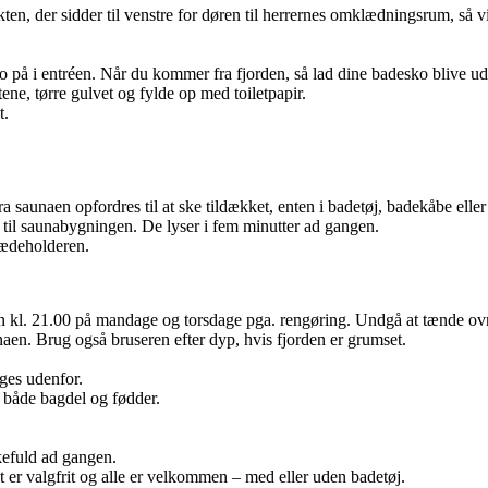
n, der sidder til venstre for døren til herrernes omklædningsrum, så vir
på i entréen. Når du kommer fra fjorden, så lad dine badesko blive ude
ne, tørre gulvet og fylde op med toiletpapir.
t.
fra saunaen opfordres til at ske tildækket, enten i badetøj, badekåbe el
 til saunabygningen. De lyser i fem minutter ad gangen.
ædeholderen.
n kl. 21.00 på mandage og torsdage pga. rengøring. Undgå at tænde ovn
unaen. Brug også bruseren efter dyp, hvis fjorden er grumset.
ges udenfor.
 både bagdel og fødder.
i saunaen.
kefuld ad gangen.
 er valgfrit og alle er velkommen – med eller uden badetøj.