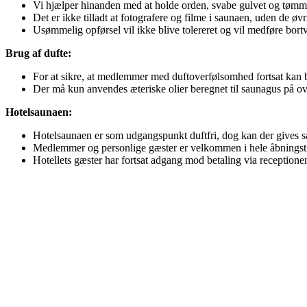
Vi hjælper hinanden med at holde orden, svabe gulvet og tømm
Det er ikke tilladt at fotografere og filme i saunaen, uden de øv
Usømmelig opførsel vil ikke blive tolereret og vil medføre bortv
Brug af dufte:
For at sikre, at medlemmer med duftoverfølsomhed fortsat kan b
Der må kun anvendes æteriske olier beregnet til saunagus på ov
Hotelsaunaen:
Hotelsaunaen er som udgangspunkt duftfri, dog kan der gives sæ
Medlemmer og personlige gæster er velkommen i hele åbningsti
Hotellets gæster har fortsat adgang mod betaling via receptione