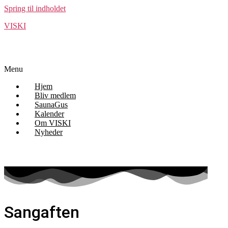
Spring til indholdet
VISKI
Menu
Hjem
Bliv medlem
SaunaGus
Kalender
Om VISKI
Nyheder
Sangaften