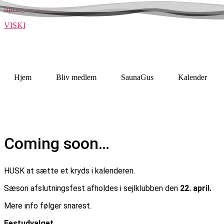
Spring til indholdet
VISKI
Hjem
Bliv medlem
SaunaGus
Kalender
Coming soon…
HUSK at sætte et kryds i kalenderen.
Sæson afslutningsfest afholdes i sejlklubben den
22. april.
Mere info følger snarest.
Festudvalget