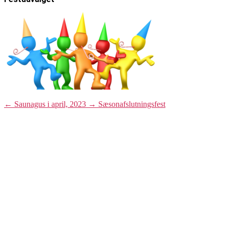
←
Saunagus i april, 2023
→
Sæsonafslutningsfest
Læs mere